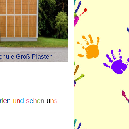
chule Groß Plasten
r
i
e
n
u
n
d
s
e
h
e
n
u
n
s