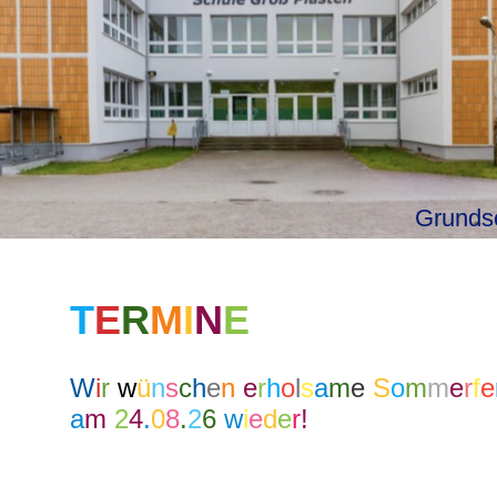
Grunds
T
E
R
M
I
N
E
W
i
r
w
ü
n
s
c
h
e
n
e
r
h
o
l
s
a
m
e
S
o
m
m
e
r
f
e
a
m
2
4
.
0
8
.
2
6
w
i
e
d
e
r
!