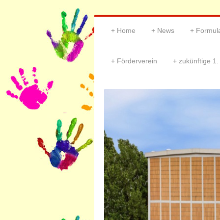
Home
News
Formul
Förderverein
zukünftige 1.