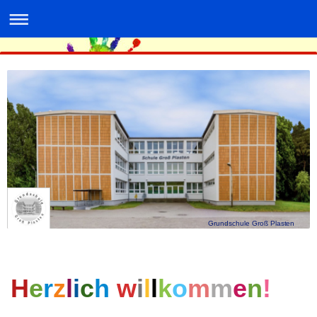
Grundschule Groß Plasten
H
e
r
z
l
i
c
h
w
i
l
l
k
o
m
m
e
n
!