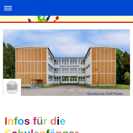
Grundschule Groß Plasten
I
n
f
o
s
f
ü
r
d
i
e