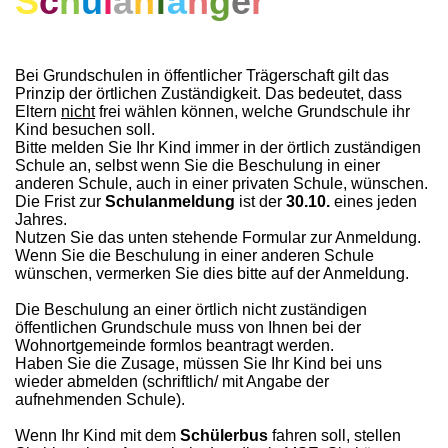
S
c
h
u
l
a
n
f
ä
n
g
e
r
Bei Grundschulen in öffentlicher Trägerschaft gilt das
Prinzip der örtlichen Zuständigkeit. Das bedeutet, dass
Eltern
nicht
frei wählen können, welche Grundschule ihr
Kind besuchen soll.
Bitte melden Sie Ihr Kind immer in der örtlich zuständigen
Schule an, selbst wenn Sie die Beschulung in einer
anderen Schule, auch in einer privaten Schule, wünschen.
Die Frist zur
Schulanmeldung
ist der
30.10.
eines jeden
Jahres.
Nutzen Sie das unten stehende Formular zur Anmeldung.
Wenn Sie die Beschulung in einer anderen Schule
wünschen, vermerken Sie dies bitte auf der Anmeldung.
Die Beschulung an einer örtlich nicht zuständigen
öffentlichen Grundschule muss von Ihnen bei der
Wohnortgemeinde formlos beantragt werden.
Haben Sie die Zusage, müssen Sie Ihr Kind bei uns
wieder abmelden (schriftlich/ mit Angabe der
aufnehmenden Schule).
Wenn Ihr Kind mit dem
Schülerbus
fahren soll, stellen